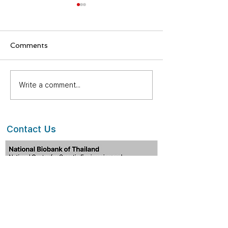
Comments
Register for The Thai
Write a comment...
งานประชุมวิชาก
Society of Human
สวทช. ครั้งที่ 19 
Genetics 3rd Annual
NSTDA Annua
conference“Harnessing
Conference) ✨
genomics Thailand to
Contact
Us
better public health: the
time is now” 🧬 🩺 ✨