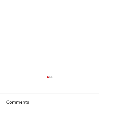
Comments
🐒เขนงนายพราน🌳
🌳Plant
Write a comment...
Cryopreservati