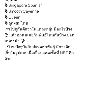
🍍Singapore Spanish
🍍Smooth Cayenne
🍍Queen
🍍ลูกผสมไทย
เราไปดูกันดีกว่าในแต่ละกลุ่มมีอะไรบ้าง 
🥰 แล้วทุกคนเคยกินพันธุ์ไหนกันบ้าง บอก
หน่อยน้า 🥴
📍โดยปัจจุบันสับปะรดทุกพันธุ์ มีการจัด
เก็บในรูปแบบเนื้อเยื่อปลอดเชื้อที่ NBT อีก
ด้วย