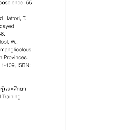
coscience. 55 
 Hattori, T. 
ecayed 
56.
ool, W., 
 manglicolous 
n Provinces. 
 1-109, ISBN: 
ู้และศึกษา
Training 