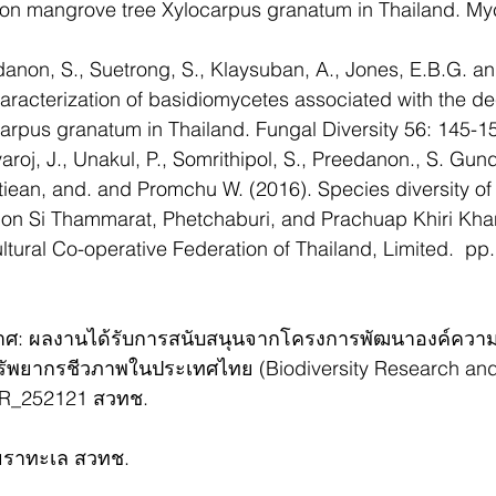
s on mangrove tree Xylocarpus granatum in Thailand. My
danon, S., Suetrong, S., Klaysuban, A., Jones, E.B.G. and
aracterization of basidiomycetes associated with the d
arpus granatum in Thailand. Fungal Diversity 56: 145-1
aroj, J., Unakul, P., Somrithipol, S., Preedanon., S. Gund
iean, and. and Promchu W. (2016). Species diversity of
hon Si Thammarat, Phetchaburi, and Prachuap Khiri Kha
tural Co-operative Federation of Thailand, Limited.  pp.
าศ: ผลงานได้รับการสนับสนุนจากโครงการพัฒนาองค์ความร
พยากรชีวภาพในประเทศไทย (Biodiversity Research and 
 R_252121 สวทช.
จัยราทะเล สวทช.