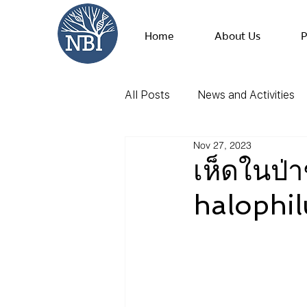
Home
About Us
P
All Posts
News and Activities
Nov 27, 2023
เห็ดในป่
halophil