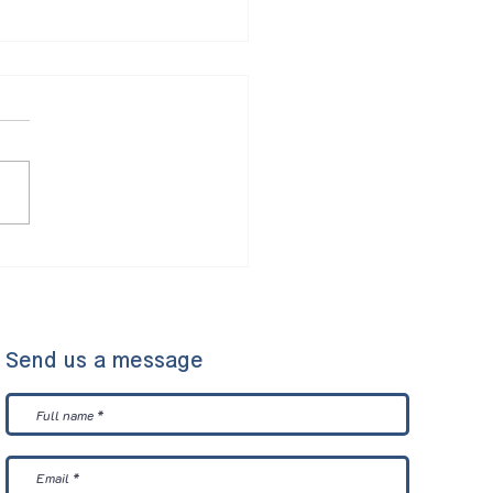
🏻‍🔬✨จุลินทรีย์ทะเลใน
มราเอนโดไฟต์ที่คัดแยกได้
ืชชายเลน 🧫🌳🌊
Send us a message