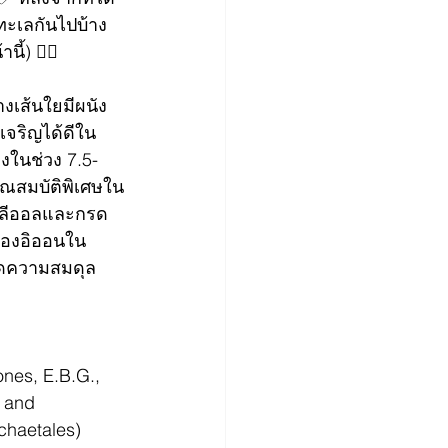
าทะเลกันไปบ้าง
ี้) 👇🏻
างเส้นใยมีผนัง
เจริญได้ดีใน
งในช่วง 7.5-
ุณสมบัติพิเศษใน
พลีออลและกรด
นของอิออนใน
ิดความสมดุล
Jones, E.B.G., 
 and 
chaetales) 