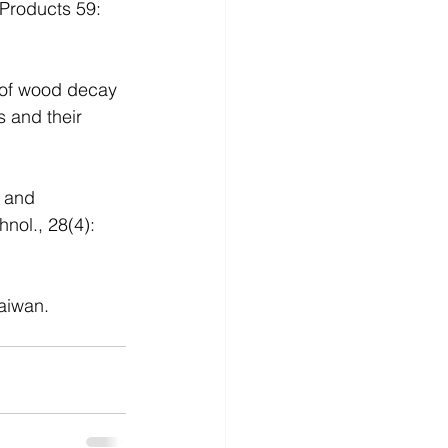
 Products 59: 
 of wood decay 
 and their 
. and 
nol., 28(4): 
aiwan. 