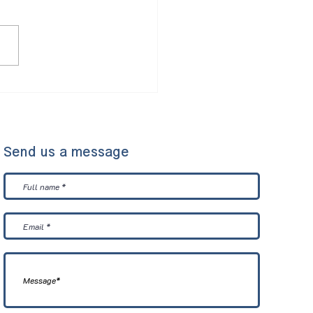
ant Cryopreservation❄️
Send us a message