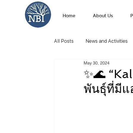
Home
About Us
P
All Posts
News and Activities
May 30, 2024
✨🌊 “Kal
พันธุ์ที่