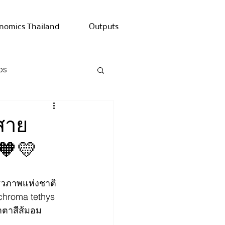
nomics Thailand
Outputs
ps
สาย
 🧡💛
ีวภาพแห่งชาติ 
chroma tethys 
าตาสีส้มอม