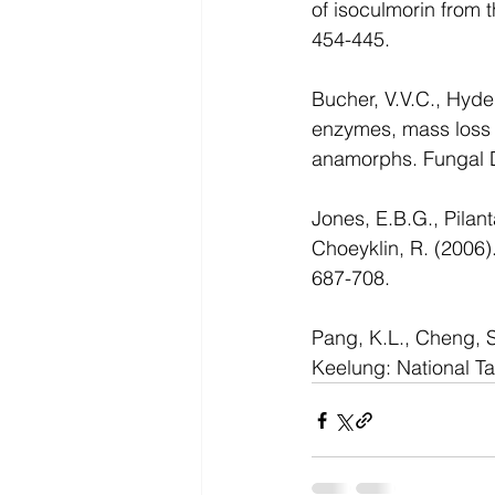
of isoculmorin from 
454-445.
Bucher, V.V.C., Hyde
enzymes, mass loss a
anamorphs. Fungal Di
Jones, E.B.G., Pilant
Choeyklin, R. (2006).
687-708.
Pang, K.L., Cheng, S
Keelung: National T