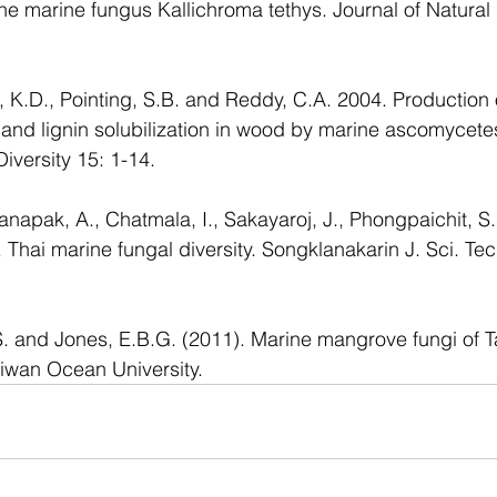
the marine fungus Kallichroma tethys. Journal of Natural
, K.D., Pointing, S.B. and Reddy, C.A. 2004. Production
nd lignin solubilization in wood by marine ascomycetes
versity 15: 1-14.
anapak, A., Chatmala, I., Sakayaroj, J., Phongpaichit, S
 Thai marine fungal diversity. Songklanakarin J. Sci. Tech
. and Jones, E.B.G. (2011). Marine mangrove fungi of T
aiwan Ocean University.