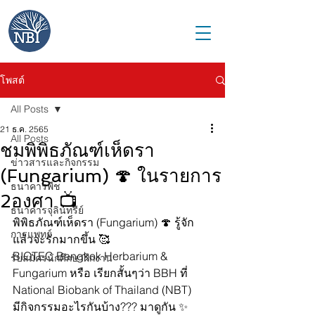
โพสต์
All Posts
21 ธ.ค. 2565
All Posts
ชมพิพิธภัณฑ์เห็ดรา
ข่าวสารและกิจกรรม
(Fungarium) 🍄 ในรายการ
ธนาคารพืช
2องศา 📺
ธนาคารจุลินทรีย์
พิพิธภัณฑ์เห็ดรา (Fungarium) 🍄 รู้จัก
การแพทย์
แล้วจะรักมากขึ้น 🥰
BIOTEC Bangkok Herbarium & 
รับสมัครนักศึกษาฝึกงาน
Fungarium หรือ เรียกสั้นๆว่า BBH ที่ 
National Biobank of Thailand (NBT)
มีกิจกรรมอะไรกันบ้าง??? มาดูกัน ✨