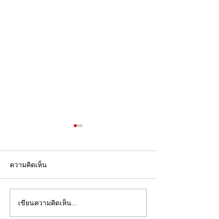
ความคิดเห็น
เขียนความคิดเห็น…
ภารกิจการบินถ่ายภาพ
ขอเชิญเข้าร่วม 