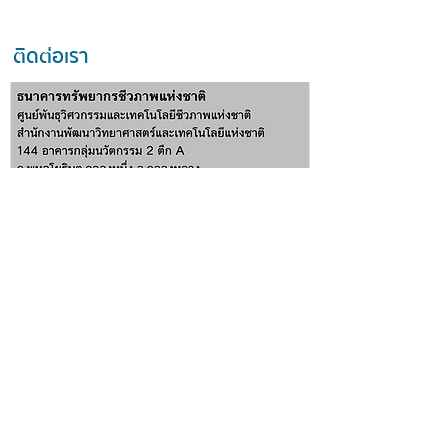
ด้วย Hyperspectral
วิชาการครั้งที่ 3
และ LiDAR ที่อุทยานแห่ง
สมาคมมนุษยพันธ
ติดต่อเรา
🧬 🩺 ✨
ชาติเขาใหญ่ 📡✨
nbt.store@nstda.or.th
ส่งข้อความหาเรา