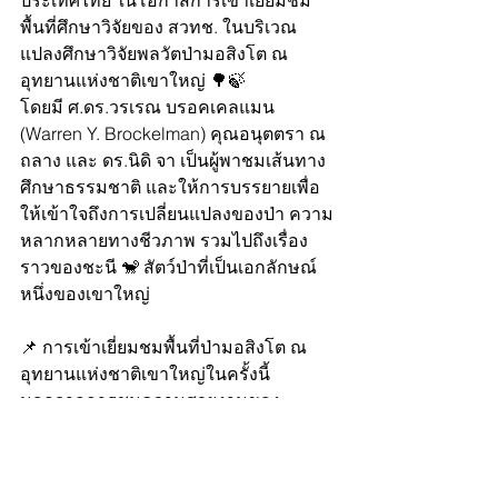
ประเทศไทย ในโอกาสการเข้าเยี่ยมชม
พื้นที่ศึกษาวิจัยของ สวทช. ในบริเวณ
แปลงศึกษาวิจัยพลวัตป่ามอสิงโต ณ 
อุทยานแห่งชาติเขาใหญ่ 🌳🍃 
โดยมี ศ.ดร.วรเรณ บรอคเคลแมน 
(Warren Y. Brockelman) คุณอนุตตรา ณ 
ถลาง และ ดร.นิดิ จา เป็นผู้พาชมเส้นทาง
ศึกษาธรรมชาติ และให้การบรรยายเพื่อ
ให้เข้าใจถึงการเปลี่ยนแปลงของป่า ความ
หลากหลายทางชีวภาพ รวมไปถึงเรื่อง
ราวของชะนี 🐒 สัตว์ป่าที่เป็นเอกลักษณ์
หนึ่งของเขาใหญ่
📌 การเข้าเยี่ยมชมพื้นที่ป่ามอสิงโต ณ 
อุทยานแห่งชาติเขาใหญ่ในครั้งนี้ 
นอกจากการชมความสวยงามของ
ธรรมชาติในป่าเขาใหญ่แล้ว ยังเป็นการ
สร้างความสัมพันธ์อันดีและแลกเปลี่ยน
องค์ความรู้ความสามารถในงานวิจัยที่จะ