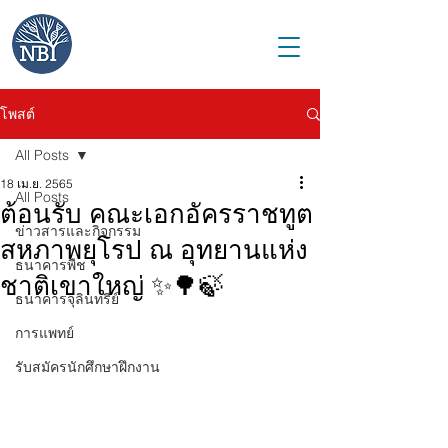
โพสต์
All Posts
18 เม.ย. 2565
All Posts
ต้อนรับ คณะเอกอัครราชทูต
ข่าวสารและกิจกรรม
สหภาพยุโรป ณ อุทยานแห่ง
ธนาคารพืช
ชาติเขาใหญ่ ✨🌳🍃
ธนาคารจุลินทรีย์
การแพทย์
รับสมัครนักศึกษาฝึกงาน