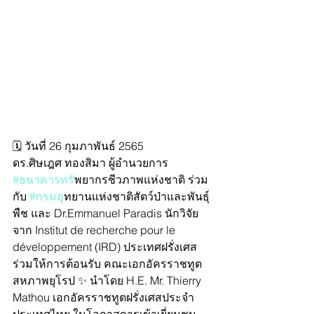
🗓 วันที่ 26 กุมภาพันธ์ 2565
ดร.ศิษเฎศ ทองสิมา ผู้อำนวยการ 
#ธนาคารทร
ัพยากรชีวภาพแห่งชาติ ร่วม
กับ 
#กรมอ
ุทยานแห่งชาติสัตว์ป่าและพันธุ์
พืช และ Dr.Emmanuel Paradis นักวิจัย
จาก Institut de recherche pour le 
développement (IRD) ประเทศฝรั่งเศส 
ร่วมให้การต้อนรับ คณะเอกอัครราชทูต
สหภาพยุโรป ✨ นำโดย H.E. Mr. Thierry 
Mathou เอกอัครราชทูตฝรั่งเศสประจำ