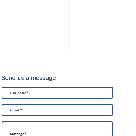
🏻‍🔬✨จุลินทรีย์ทะเลใน
มราเอนโดไฟต์ที่คัดแยกได้
ืชชายเลน 🧫🌳🌊
Send us a message