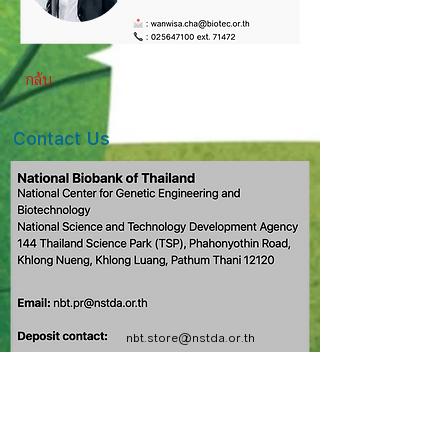
กลับ
Contact
Us
nbt.store@nstda.or.th