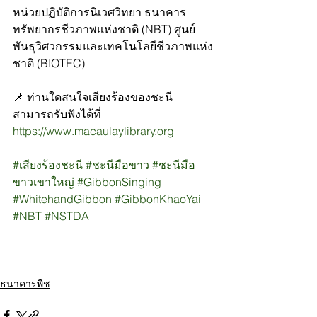
หน่วยปฏิบัติการนิเวศวิทยา ธนาคาร
ทรัพยากรชีวภาพแห่งชาติ (NBT) ศูนย์
พันธุวิศวกรรมและเทคโนโลยีชีวภาพแห่ง
ชาติ (BIOTEC)
📌 ท่านใดสนใจเสียงร้องของชะนี 
สามารถรับฟังได้ที่ 
https://www.macaulaylibrary.org
#เส
ียงร้องชะนี 
#ชะน
ีมือขาว 
#ชะน
ีมือ
ขาวเขาใหญ่ 
#GibbonSinging
#WhitehandGibbon
#GibbonKhaoYai
#NBT
#NSTDA
ธนาคารพืช