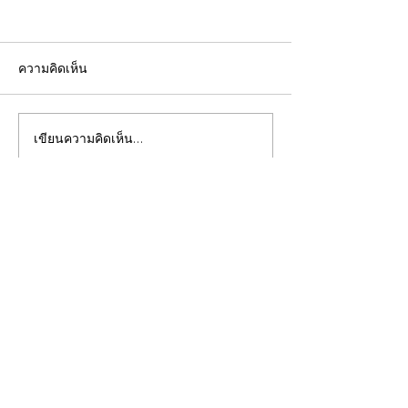
ความคิดเห็น
เขียนความคิดเห็น…
ต้นนูดผา Finlaysonia
NBT ร่วมจัดกิจ
curtisii (King & Gamble)
Car Free Day ณ
Venter ✨
แห่งชาติเขาใหญ่
ติดต่อเรา
จ.นครราชสีมา ✗
nbt.store@nstda.or.th