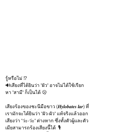
รู้หรือไม่ ⁉️
🔊เสียงที่ได้ยินว่า "ผัว" อาจไม่ได้ใช้เรียก
หา "สามี" ก็เป็นได้ 🫢
เสียงร้องของชะนีมือขาว (𝑯𝒚𝒍𝒐𝒃𝒂𝒕𝒆𝒔 𝒍𝒂𝒓) ที่
เรามักจะได้ยินว่า "ผัว-ผัว" แท้จริงแล้วออก
เสียงว่า "ว่ะ-ว่ะ" ต่างหาก ซึ่งทั้งตัวผู้และตัว
เมียสามารถร้องเสียงนี้ได้  🎙